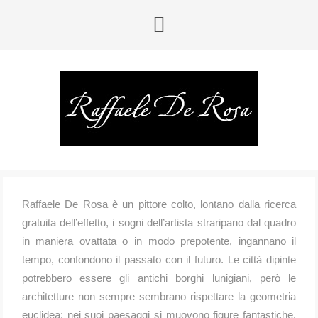
Raffaele De Rosa è un pittore colto, lontano dalla ricerca
gratuita dell’effetto, i sogni dell’artista straripano dal quadro
in maniera ovattata o in modo prepotente, ingannano il
tempo, confondono il passato con il futuro. Le città dipin­te
potrebbero essere gli antichi borghi lunigiani, però le
architetture non sempre sembrano rispettare la geometria
euclidea; nei suoi paesaggi si muovono figure fantastiche,