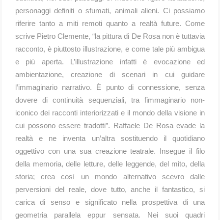
personaggi definiti o sfumati, animali alieni. Ci possiamo
riferire tanto a miti remoti quanto a realtà future. Come
scrive Pietro Clemente, “la pittura di De Rosa non è tutta­via
racconto, è piuttosto illustrazione, e come tale più ambigua
e più aperta. L’illustrazione infatti è evocazione ed
ambientazione, creazione di scenari in cui guidare
l’immaginario narrativo. È punto di connessione, senza
dovere di continuità sequenziali, tra fimmaginario non-
iconico dei racconti interiorizzati e il mondo della visione in
cui posso­no essere tradotti”. Raffaele De Rosa evade la
realtà e ne inventa un’altra sostituendo il quotidiano
oggettivo con una sua creazione teatrale. Insegue il filo
della memoria, delle letture, delle leggende, del mito, della
storia; crea così un mondo alternativo scevro dalle
perversioni del reale, dove tutto, anche il fantastico, si
carica di senso e significato nella prospettiva di una
geometria parallela eppur sensata. Nei suoi quadri