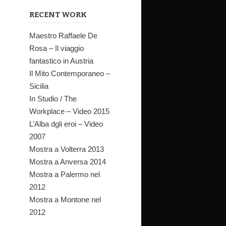
forma di favol
ginario”, di c
RECENT WORK
ascolto. Come 
Maestro Raffaele De
Paolo Levi
Rosa – Il viaggio
fantastico in Austria
Il Mito Contemporaneo –
Sicilia
In Studio / The
Workplace – Video 2015
Raffa
L’Alba dgli eroi – Video
2007
De Ro
Mostra a Volterra 2013
Mostra a Anversa 2014
Mostra a Palermo nel
2012
Mostra a Montone nel
2012