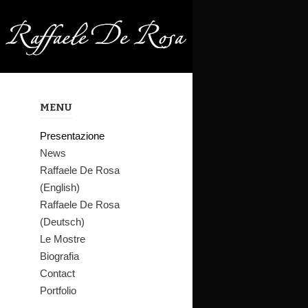
L’immaginario 
forme astratte
restare visiva
tradizione fig
MENU
ragazzo: l’op
connette l’inf
Presentazione
presente. È fo
News
comunicazione 
Raffaele De Rosa
stupisce.
(English)
Raffaele De Rosa
Pietro Clemen
(Deutsch)
Come pittore, 
Le Mostre
gratuita dell
Biografia
Contact
“caldo”, che r
Portfolio
ridire l’ident